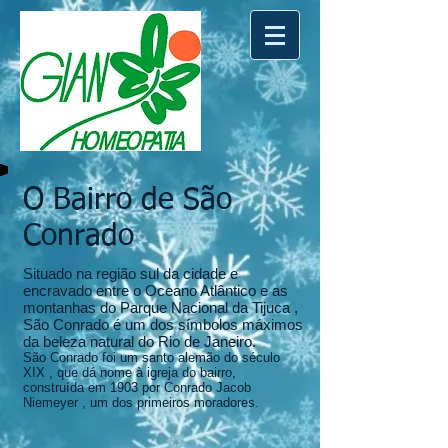
O Bairro de São
Conrado
Situado na região sul da cidade e
encravado entre o Oceano Atlântico e as
montanhas do Parque Nacional da Tijuca ,
São Conrado é um dos símbolos máximos
da beleza natural do Rio de Janeiro.
São Conrado foi um santo alemão do século
XIX , que dá nome à igreja do bairro,
construída
em 1903 por Conrado Jacob
Niemeyer , um dos primeiros moradores.