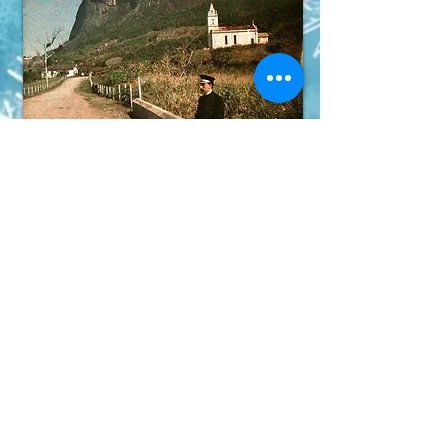
GIAN HOMEOPATIA FARMÁCIA HOMEOPÁTICA
Estrada da Gávea 847 loja 107 galeria
São Conrado - Rio de Janeiro - RJ
tels.(21)3322-5884 e
(21)3322-5004
whatsapp:
21 98784-3106